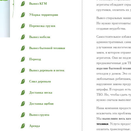
Вывоз КГМ
агрегаты обладают серь
грузчиков, оплатить их
Уборка территории
Вывоз стиральных маши
Но нужно приготовиться
Перевозка грузов
создавая неудобства.
Самостоятельное избавл
Вывоз мебели
административных санк
улучшения экологическо
Вывоз бытовой техники
закон, в котором отраж
агрегатов. Они не подл
Переезд
предназначенные для Т
изделия бытовой техни
Вывоз деревьев и веток
отходов у домов. Это со
любопытных ребятишек,
Спил деревьев
нарушение закона пред
штрафы. В городах ест
Доставка песка
ТБО. Но, чтобы сдать т
нужно сначала выполни
Доставка щебня
Наша компания предост
исключить эти проблемы
Вывоз грунта
Мы
выполним весь ко
техники
. Услуга предос
Аренда
оплатить транспортные