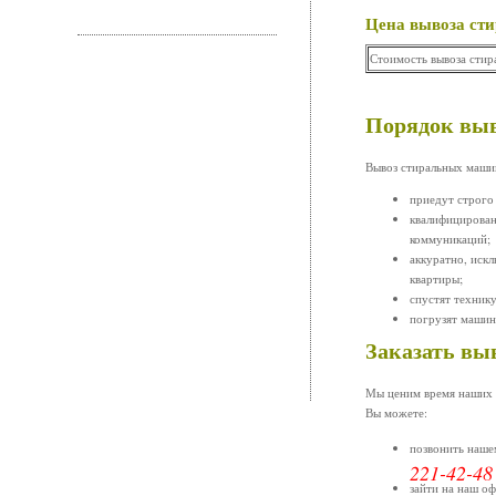
Цена вывоза ст
Стоимость вывоза сти
Порядок вы
Вывоз стиральных машин
приедут строго 
квалифицирован
коммуникаций;
аккуратно, иск
квартиры;
спустят технику
погрузят машинк
Заказать вы
Мы ценим время наших з
Вы можете:
позвонить нашем
221-42-48
зайти на наш о