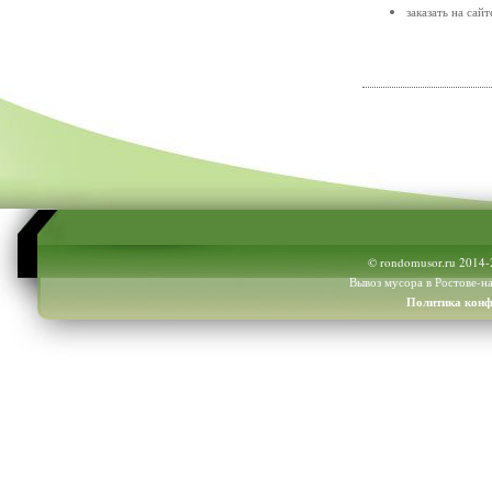
заказать на сай
© rondomusor.ru 2014-
Вывоз мусора в Ростове-на
Политика конф